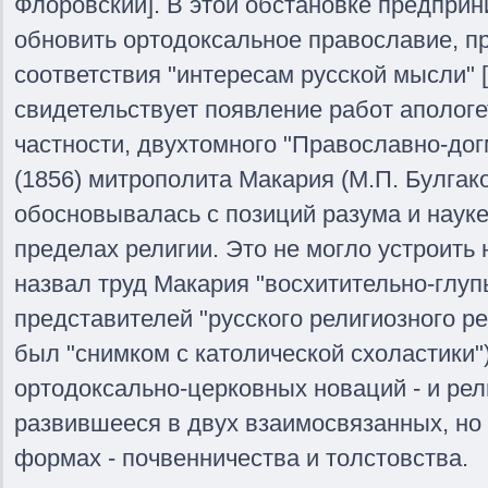
Флоровский]. В этой обстановке предприн
обновить ортодоксальное православие, п
соответствия "интересам русской мысли" [
свидетельствует появление работ апологе
частности, двухтомного "Православно-дог
(1856) митрополита Макария (М.П. Булгако
обосновывалась с позиций разума и науке
пределах религии. Это не могло устроить
назвал труд Макария "восхитительно-глуп
представителей "русского религиозного р
был "снимком с католической схоластики"
ортодоксально-церковных новаций - и ре
развившееся в двух взаимосвязанных, но
формах - почвенничества и толстовства.