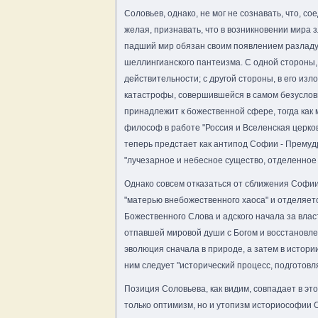
Соловьев, однако, не мог не сознавать, что, с
желая, признавать, что в возникновении мира з
падший мир обязан своим появлением разладу 
шеллингианского пантеизма. С одной стороны,
действительности; с другой стороны, в его из
катастрофы, совершившейся в самом безусловн
принадлежит к божественной сфере, тогда как 
философ в работе "Россия и Вселенская церков
теперь предстает как антипод Софии - Премудр
"лучезарное и небесное существо, отделенное
Однако совсем отказаться от сближения Софии
"матерью внебожественного хаоса" и отделяетс
Божественного Слова и адского начала за вла
отпавшей мировой души с Богом и восстановл
эволюция сначала в природе, а затем в истори
ним следует "исторический процесс, подготов
Позиция Соловьева, как видим, совпадает в эт
только оптимизм, но и утопизм историософии 