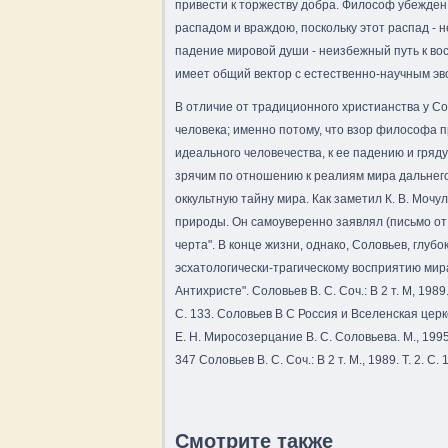
привести к торжеству добра. Философ убежден,
распадом и враждою, поскольку этот распад -
падение мировой души - неизбежный путь к во
имеет общий вектор с естественно-научным э
В отличие от традиционного христианства у Со
человека; именно потому, что взор философа 
идеального человечества, к ее падению и гря
зрячим по отношению к реалиям мира дальнего, 
оккультную тайну мира. Как заметил К. В. Моч
природы. Он самоуверенно заявлял (письмо от 2
черта". В конце жизни, однако, Соловьев, глуб
эсхатологически-трагическому восприятию мира
Антихристе". Соловьев В. С. Соч.: В 2 т. М, 1989.
С. 133. Соловьев В С Россия и Вселенская церковь
Е. Н. Миросозерцание В. С. Соловьева. М., 1995.
347 Соловьев В. С. Соч.: В 2 т. М., 1989. Т. 2. С
Смотрите также