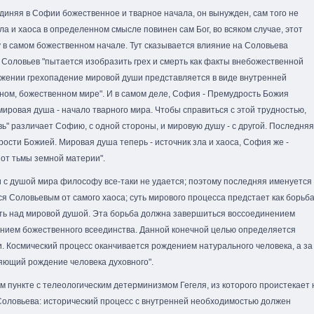
оединяя в Софии божественное и тварное начала, он вынужден, сам того не
ла и хаоса в определенном смысле повинен сам Бог, во всяком случае, этот
в самом божественном начале. Тут сказывается влияние на Соловьева
 Соловьев "пытается изобразить грех и смерть как факты внебожественной
ложении грехопадение мировой души представляется в виде внутренней
ом, божественном мире". И в самом деле, София - Премудрость Божия
мировая душа - начало тварного мира. Чтобы справиться с этой трудностью,
ь" различает Софию, с одной стороны, и мировую душу - с другой. Последняя
ости Божией. Мировая душа теперь - источник зла и хаоса, София же -
 от тьмы земной материи".
 с душой мира философу все-таки не удается; поэтому последняя именуется
я Соловьевым от самого хаоса; суть мирового процесса предстает как борьб
сть над мировой душой. Эта борьба должна завершиться воссоединением
ением божественного всеединства. Данной конечной целью определяется
и. Космический процесс оканчивается рождением натурального человека, а за
ляющий рождение человека духовного".
ом пункте с телеологическим детерминизмом Гегеля, из которого проистекает 
Соловьева: исторический процесс с внутренней необходимостью должен