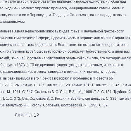
 что само историческое развитие приведет к победе единства и любви над
 необходимый момент мирового процесса, инициированного самим Богом, и
ссоединению ее с Первосущим. Теодицея Соловьева, как ни парадоксально,
волюционизмом.
ловьева явная невосприимчивость к идее греха, изначальной греховности
прикован к мистической сфере, к драматическим перипетиям жизни Софии как
дущему спасению, воссоединению с Божеством, он оказывается недостаточно
к той "земной коре", сквозь которую он созерцает божественную, а иной раз 
ульский, "юноша Соловьев не чувствовал реальной силы зла, его метафизическ
 августа 1873 г.): "Я не признаю существующего зла вечным, я не верю в
око разочаровавшись в своих надеждах и ожиданиях, пришел к новому,
, выразившемуся в его "Трех разговорах" и особенно в "Повести об
 Т. 2. С. 126. Там же. С. 125. Там же. С. 128. Тамже. С 131. Там же. С. 132. Там ж
. М., 1911. С. 347. Соловьев В. С. Соч.: В 2 т. М., 1989. Т. 2. С. 131. Трубецкой
 Т. 1. С. 372. См.: Соловьев В. С. Россия и Вселенская церковь. С. 339. Там же
. 154. Мочульский К. Гоголь. Соловьев. Достоевский. М., 1995. С. 82.
Страницы:
1
2