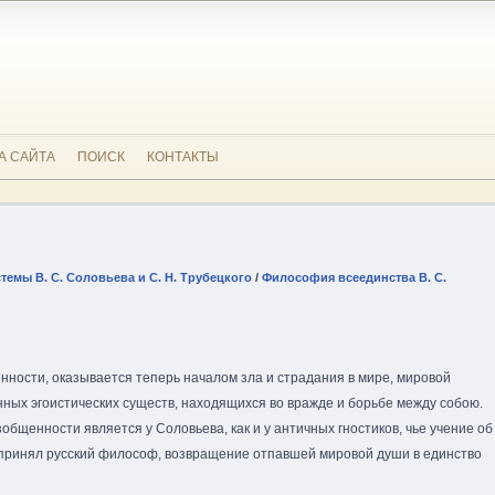
А САЙТА
ПОИСК
КОНТАКТЫ
емы В. С. Соловьева и С. Н. Трубецкого
/
Философия всеединства В. С.
ности, оказывается теперь началом зла и страдания в мире, мировой
ных эгоистических существ, находящихся во вражде и борьбе между собою.
зобщенности является у Соловьева, как и у античных гностиков, чье учение об
принял русский философ, возвращение отпавшей мировой души в единство