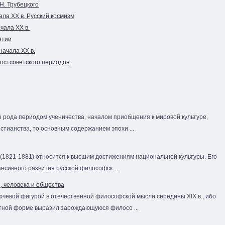
Н. Трубецкого
ла XX в. Русский космизм
чала XX в.
етии
 начала XX в.
постсоветского периодов
о рода периодом ученичества, началом приобщения к мировой культуре,
стианства, то основным содержанием эпохи ...
(1821-1881) относится к высшим достижениям национальной культуры. Его
тенсивного развития русской философск ...
ы, человека и общества
лючевой фигурой в отечественной философской мысли середины XIX в., ибо
атной форме выразил зарождающуюся филосо ...