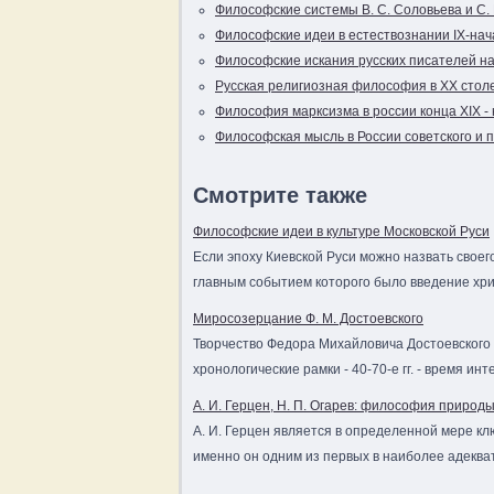
Философские системы В. С. Соловьева и С. 
Философские идеи в естествознании IX-нача
Философские искания русских писателей на
Русская религиозная философия в XX стол
Философия марксизма в россии конца
XIX -
Философская мысль в России советского и 
Смотрите также
Философские идеи в культуре Московской Руси
Если эпоху Киевской Руси можно назвать своег
главным событием которого было введение хри
Миросозерцание Ф. М. Достоевского
Творчество Федора Михайловича Достоевского 
хронологические рамки - 40-70-е гг. - время ин
А. И. Герцен, Н. П. Огарев: философия природ
А. И. Герцен является в определенной мере к
именно он одним из первых в наиболее адекв