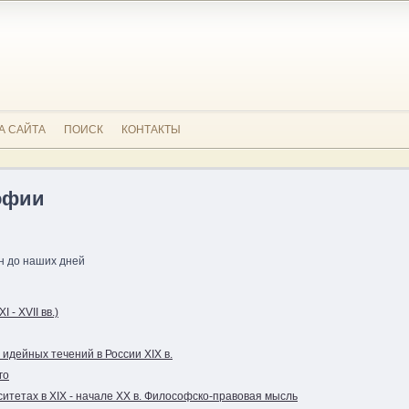
А САЙТА
ПОИСК
КОНТАКТЫ
офии
н до наших дней
- XVII вв.)
идейных течений в России XIX в.
го
итетах в XIX - начале XX в. Философско-правовая мысль