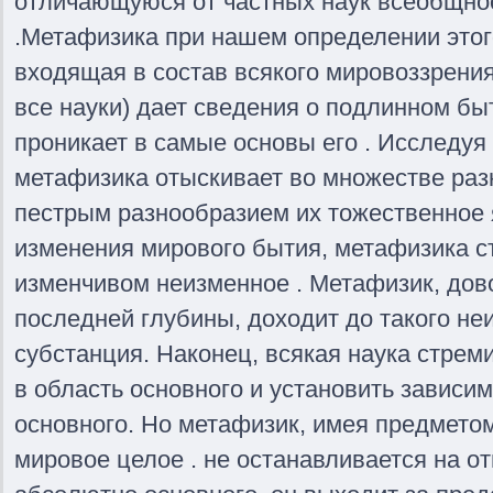
отличающуюся от частных наук всеобщнос
.Метафизика при нашем определении этого
входящая в состав всякого мировоззрения .
все науки) дает сведения о подлинном быт
проникает в самые основы его . Исследуя
метафизика отыскивает во множестве ра
пестрым разнообразием их тожественное 
изменения мирового бытия, метафизика с
изменчивом неизменное . Метафизик, дов
последней глубины, доходит до такого неиз
субстанция. Наконец, всякая наука стрем
в область основного и установить зависим
основного. Но метафизик, имея предмето
мировое целое . не останавливается на о