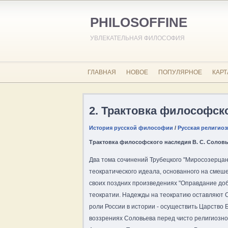
PHILOSOFFINE
УВЛЕКАТЕЛЬНАЯ ФИЛОСОФИЯ
ГЛАВНАЯ
НОВОЕ
ПОПУЛЯРНОЕ
КАРТ
2. Трактовка философск
История русской философии
/
Русская религиоз
Трактовка философского наследия В. С. Солов
Два тома сочинений Трубецкого "Миросозерцани
теократического идеала, основанного на смешен
своих поздних произведениях "Оправдание добр
теократии. Надежды на теократию оставляют С
роли России в истории - осуществить Царство 
воззрениях Соловьева перед чисто религиозно