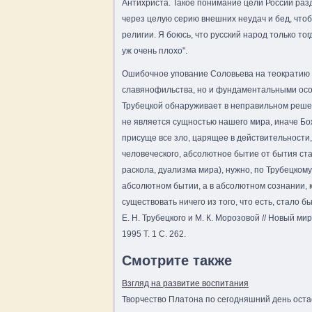
Антихриста. Такое понимание цели России разд
через целую серию внешних неудач и бед, чтоб
религии. Я боюсь, что русский народ только то
уж очень плохо".
Ошибочное упование Соловьева на теократию 
славянофильства, но и фундаментальными ос
Трубецкой обнаруживает в неправильном реше
не является сущностью нашего мира, иначе Б
присуще все зло, царящее в действительности,
человеческого, абсолютное бытие от бытия ст
раскола, дуализма мира), нужно, по Трубецком
абсолютном бытии, а в абсолютном сознании, к
существовать ничего из того, что есть, стало б
Е. Н. Трубецкого и М. К. Морозовой // Новый мир
1995 Т. 1 С. 262.
Смотрите также
Взгляд на развитие воспитания
Творчество Платона по сегодняшний день оста