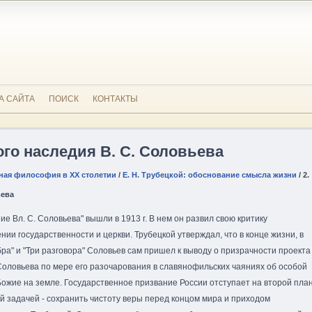
А САЙТА
ПОИСК
КОНТАКТЫ
ого наследия В. С. Соловьева
ная философия в XX столетии
/
Е. Н. Трубецкой: обоснование смысла жизни
/ 2.
ьева
е Вл. С. Соловьева" вышли в 1913 г. В нем он развил свою критику
ии государственности и церкви. Трубецкой утверждал, что в конце жизни, в
а" и "Три разговора" Соловьев сам пришел к выводу о призрачности проекта
оловьева по мере его разочарования в славянофильских чаяниях об особой
Божие на земле. Государственное призвание России отступает на второй план
й задачей - сохранить чистоту веры перед концом мира и приходом