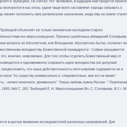
елял и Трубецкой. Он считал, что "возможно, в будущем нам придется пройти
ы возгорелся в нас огонь: удачи чаще всего заставляют народы забывать о
гда сможет исполнить свое религиозное назначение, когда ему на земле стане
Трубецкой объясняет не только неизжитым наследием старого
обенностями его миросозерцания. Причину ошибочных убеждений Соловьева
нии вопроса об Абсолютном, или Всеедином. Абсолютное бытие, полагает он
ожественному всеединству, Божественной премудрости - Софии оказывается
 что, конечно, невозможно. Для того чтобы отделить Божественный мир от
ановящегося и одновременно сохранить идею всеединства (не допуская
у, предположить, что наша действительность неотъемлемо содержится не в
оторое "по существу универсально и, следовательно, вне его не может
ыть, - ничего конечного, временного". "Наша любовь нужна России .": Переписка
. 1993, №9 С. 183. Трубецкой Е. Н. Миросозерцание Вл. С. Соловьева- В 2 т. М.
ется в центре внимания исследователей различных направлений. Для