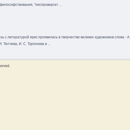
илософствования, "ниспровергат ...
зь с литературой ярко проявилась в творчестве великих художников слова - А
. Тютчева, И. С. Тургенева и ...
served.