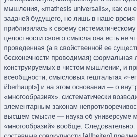
мышления, «mathesis universalis», как он 
задачей будущего, но лишь в наше время 
приблизилась к своему систематическому
целостности своего смысла она есть не чт
проведенная (а в свойственной ее сущест
бесконечности проводимая) формальная л
конструируемых в чистом мышлении, и пр
всеобщности, смысловых гештальтах «чег
йberhaupt»] и на этом основании — о вну
«многообразиях», систематически возво
элементарным законам непротиворечивост
высшем смысле — наука об универсуме 
«многообразий» вообще. Следовательно, 
составные совокупности [Allheiten] предм