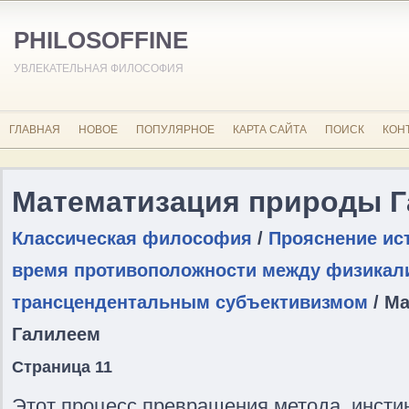
PHILOSOFFINE
УВЛЕКАТЕЛЬНАЯ ФИЛОСОФИЯ
ГЛАВНАЯ
НОВОЕ
ПОПУЛЯРНОЕ
КАРТА САЙТА
ПОИСК
КОН
Математизация природы 
Классическая философия
/
Прояснение ис
время противоположности между физикал
трансцендентальным субъективизмом
/ М
Галилеем
Страница 11
Этот процесс превращения метода, инстин