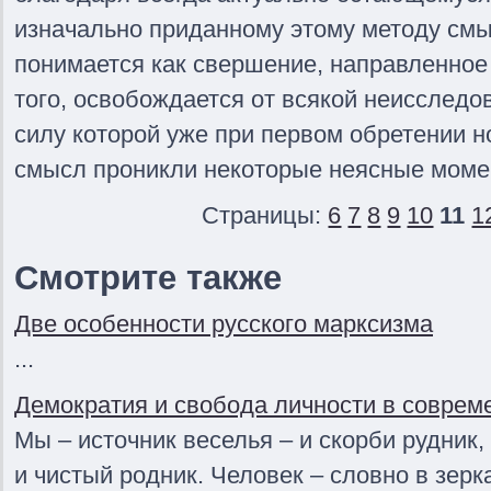
изначально приданному этому методу смыс
понимается как свершение, направленное 
того, освобождается от всякой неисследо
силу которой уже при первом обретении н
смысл проникли некоторые неясные моме
Страницы:
6
7
8
9
10
11
1
Смотрите также
Две особенности русского марксизма
...
Демократия и свобода личности в соврем
Мы – источник веселья – и скорби рудник
и чистый родник. Человек – словно в зерк