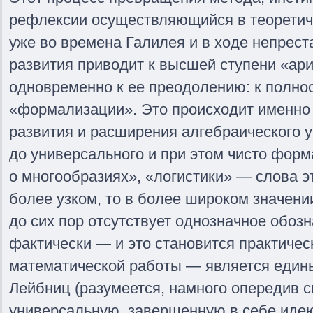
рефлексии осуществляющийся в теоретиче
уже во времена Галилея и в ходе непрес
развития приводит к высшей ступени «ар
одновременно к ее преодолению: к полно
«формализации». Это происходит именно 
развития и расширения алгебраического у
до универсального и при этом чисто форм
о многообразиях», «логистики» — слова э
более узком, то в более широком значении
до сих пор отсутствует однозначное обозн
фактически — и это становится практичес
математической работы — является един
Лейбниц (разумеется, намного опередив 
универсальную, завершенную в себе иде