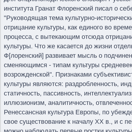
института Гранат Флоренский писал о себе
"Руководящая тема культурно-исторически
отрицание культуры, как единого во време
процесса, с вытекающим отсюда отрицан
культуры. Что же касается до жизни отдел
Ф[лоренский] развивает мысль о подчинен
сменяющимся - типам культуры средневек
возрожденской". Признаками субъективис
культуры являются: раздробленность, инд
статичность, пассивность, интеллектуализ
иллюзионизм, аналитичность, отвлеченнос
Ренессансная культура Европы, по убежд
свое существование к началу XX в., и с п
можно наблюдать первые ростки культуры 