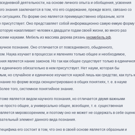
вседневной деятельности, на основе личного опыта и обобщения, усвоения
о знания заключается в том, что его содержание, прежде всего, связано со
и ситуациях. По форме оно является преимущественно образным, хотя
же присутствует. Оно представляет собой информационно самую емкую форму
оторую накапливает человек к двадцати годам своей жизни, во много раз
семи науками.
Мебель из массива дерева рязань
уномебель.рф
.
учное познание. Оно отличается от повседневного, обыденного,
ом. Наука изучает в процессах и явлениях только общее и необходимое,
ния является нание законов. Но так как общее существует только в единично
я единичного обязательно в нем присутствует. Нет науки, которая бы
м, но случайное и единичное изучается наукой лишь как средство, как путь к
ание по форме всегда сконцентрировано в общих понятиях, т. е. в науке
более того, системное понятийное знание.
тоже является видом научного познания, но отличается двумя важными
е просто общее, а универсально общее, всеобщее, т. е. существенная
является мировоззрением, и поэтому оно не может не содержать в себе оценк
зательный элемент данного вида познания.
цифика его состоит в том, что оно в своей основе является образным и