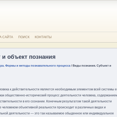
А САЙТА
ПОИСК
КОНТАКТЫ
 и объект познания
ра. Формы и методы познавательного процесса
/ Виды познания. Субъект и
ловека к действительности является необходимым элементом всей системы е
как общественно-исторический процесс деятельности человека, содержание
ствительности в его сознании. Конечным результатом такой деятельности
ие человеком объективной реальности происходит в различных видах и
льной деятельности — это так называемое обыденное или индивидуальное