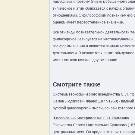
наглядным и поэтому близко к обыденному знан
типическое и этим сближается с наукой, огран
отношениями. С философским познанием его с
оценка имеет первостепенное значение.
Все эти виды познавательной деятельности те
философское базируется на частнонаучном, и,
все формы знания и является важным моментом
деятельности. В основе всех лежит обыденное
имеет смысла никакое другое знание.
Смотрите также
Система теокосмического всеединства С. Л. Фр
Семен Людвигович Франк (1877-1950) - видный
русской философской мысли, основы которого б
"Религиозный материализм" С. Н. Булгакова
Творчество Сергея Николаевича Булгакова (187
центральных мест. Он проделал впечатляющую 