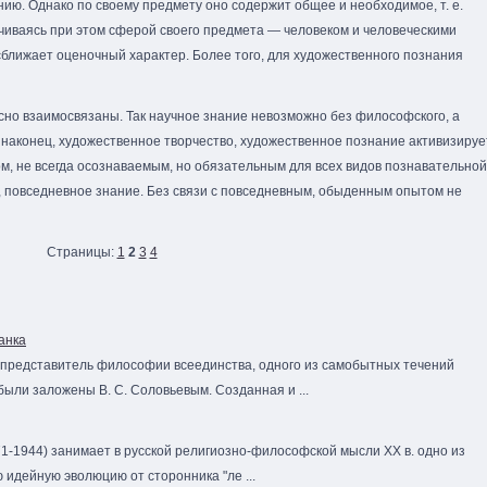
ию. Однако по своему предмету оно содержит общее и необходимое, т. е.
ичиваясь при этом сферой своего предмета — человеком и человеческими
ближает оценочный характер. Более того, для художественного познания
сно взаимосвязаны. Так научное знание невозможно без философского, а
 наконец, художественное творчество, художественное познание активизируе
, не всегда осознаваемым, но обязательным для всех видов познавательной
, повседневное знание. Без связи с повседневным, обыденным опытом не
Страницы:
1
2
3
4
анка
 представитель философии всеединства, одного из самобытных течений
ыли заложены В. С. Соловьевым. Созданная и ...
1-1944) занимает в русской религиозно-философской мысли XX в. одно из
идейную эволюцию от сторонника "ле ...