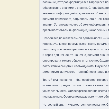
познание, которое формируется в процессе по
общественно значимого знания. Специфика этог
знанием, информацией о единичных объектах 
элемент логического, рационального в нем то
знания. Установлено, что объем информации, к
превышает объем информации, накопленный в
Второй вид познавательной деятельности — на
индивидуального, прежде всего, своим предмет
поскольку основным предметом научного позна
и через единичное, то, конечно, элемент знани
оперировала только общим и только необходимы
постижению общего и необходимого. Научное зн
доминирует логическое, понятийное знание и, 
Третий вид познания — философское, которое 
моментами: предметом этого знания является н
универсальность. Философское знание всегда 
познаваемого. Оценка познаваемого — это обя
Четвертый вид — художественное познание. Спе