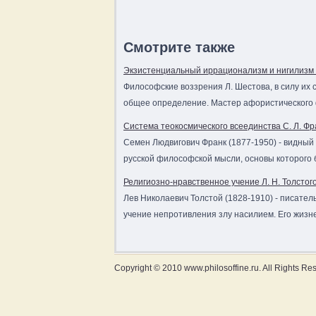
Смотрите также
Экзистенциальный иррационализм и нигилизм 
Философские воззрения Л. Шестова, в силу их 
общее определение. Мастер афористического ф
Система теокосмического всеединства С. Л. Фр
Семен Людвигович Франк (1877-1950) - видный
русской философской мысли, основы которого б
Религиозно-нравственное учение Л. Н. Толстог
Лев Николаевич Толстой (1828-1910) - писате
учение непротивления злу насилием. Его жизне
Copyright © 2010 www.philosoffine.ru. All Rights Re