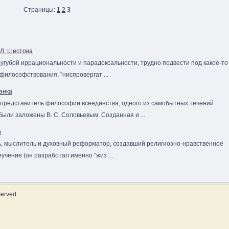
Страницы:
1
2
3
Л. Шестова
сугубой иррациональности и парадоксальности, трудно подвести под какое-то
илософствования, "ниспровергат ...
анка
 представитель философии всеединства, одного из самобытных течений
ыли заложены В. С. Соловьевым. Созданная и ...
о
ль, мыслитель и духовный реформатор, создавший религиозно-нравственное
учение (он разработал именно "жиз ...
served.