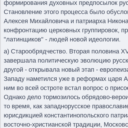
формирования духовных предпосылок рус
Становление этого процесса было обусл
Алексея Михайловича и патриарха Никон
конфронтацию церковных группировок, пр
"латинщиков" - людей новой идеологии.
а) Старообрядчество. Вторая половина XVI
завершала политическую эволюцию русско
другой - открывала новый этап - европеи
Западу наметился уже в реформах царя 
ним во всей остроте встал вопрос о прис
Однако дело тормозилось обрядово-веро
то время, как западнорусское православи
юрисдикцией константинопольского патри
восточно-христианской традиции, Москов