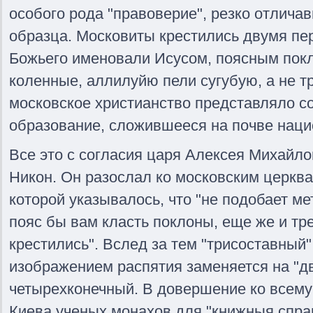
особого рода "правоверие", резко отлича
образца. Московиты крестились двумя пе
Божьего именовали Исусом, поясным пок
коленные, аллилуйю пели сугубую, а не тр
московское христианство представляло с
образование, сложившееся на почве наци
Все это с согласия царя Алексея Михайло
Никон. Он разослал ко московским церква
которой указывалось, что "не подобает ме
пояс бы вам класть поклоны, еще же и тр
крестились". Вслед за тем "трисоставный"
изображением распятия заменяется на "дв
четырехконечный. В довершение ко всему
Киева ученых монахов для "книжныя справ