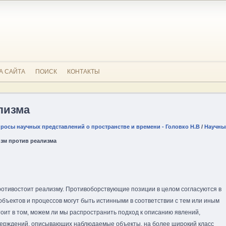
А САЙТА
ПОИСК
КОНТАКТЫ
лизма
осы научных представлений о пространстве и времени - Головко Н.В
/
Научны
зм против реализма
отивостоит реализму. Противоборствующие позиции в целом согласуются в
объектов и процессов могут быть истинными в соответствии с тем или иным
оит в том, можем ли мы распространить подход к описанию явлений,
верждений, описывающих наблюдаемые объекты, на более широкий класс