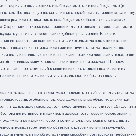
ктов теории и описывающих как наблюдаемые, так и ненаблюдаемые (в
мы готовы безапелляционно согласиться с подобным расширением, существу
озицию реализма относительно ненаблюдаемых объектов, описываемых
м. Сторонники антиреализма принципиально отрицают возможность такого
бсуждать условия и возможности подобного расширения. В спорах с
ении интерпретации понятия факта, свидетельствующего относительно
ичные направления антиреализма или инструментализма традиционно
мпирицисты и реалисты относительно истинности или ложности утверждений,
я объективному миру. В прологе своей книги «Тени разума» Р. Пенроуз
ие в настоящее время наибольший интерес со стороны реалистов и их
бъяснительный статус теории, универсальность и обоснованность
нания, которая, на наш взгляд, может повлиять на выбор в пользу реализма,
научных теорий, особенно в таких фундаментальных областях физики, как
трун и т. д., нарушает сложившиеся представления о господстве наблюдения и
обоснования истинности наших вер в адекватность теоретического знания,
поха «маргинализации». Теоретический анализ, как правило, связанный с
имости новых теоретических объектов, о которых получить какую-либо
руднительным, в этих областях знания способен противостоять требования