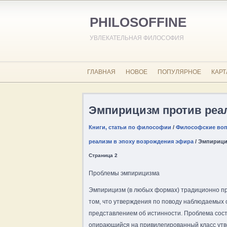
PHILOSOFFINE
УВЛЕКАТЕЛЬНАЯ ФИЛОСОФИЯ
ГЛАВНАЯ
НОВОЕ
ПОПУЛЯРНОЕ
КАРТ
Эмпирицизм против реа
Книги, статьи по философии
/
Философские вопр
реализм в эпоху возрождения эфира
/ Эмпирици
Страница 2
Проблемы эмпирицизма
Эмпирицизм (в любых формах) традиционно пр
том, что утверждения по поводу наблюдаемых 
представлением об истинности. Проблема сост
опирающийся на привилегированный класс ут