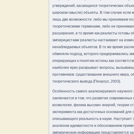
утверждений, касающихся теоретических объе
широком смысле) объекты. В том случае если 
лишь две возможности: либо мы принимаем п
теоретическими терминами, либо не принимае
расширения, в то время как реалисты готовы о
эмпирицистами реалисты настаивают на измен
ненаблюдаемых объектов. В то же время разл
обвиняли подход, которого придерживались э
оперирующих к понятию истины как соответстви
наиболее ярко раскрывает вопросы, вызывающ
противников: существование внешнего мира, о
теоретического вывода [Пенроуз, 2003].
Особенность самого анализируемого научного з
заключается в том, что развитие современных 
космология, физика высоких энергий, теории с
эксперимента как достаточных оснований для 
описывающего реальность в науке. Наступает э
анализом адекватности и обоснованием примен
эмпирическую информацию представляется зат