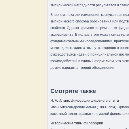
эмпирической наглядности результатов и стан
Впрочем, пока эти изменения, коснувшиеся не
эмпирического способа обоснования или подтв
свойства. Однако в рамках современных фун
эксперимента. В пользу этого может свидетель
фундаментальными исследованиями, практиче
может делать адекватные утверждения о реаль
руководствуясь идеей о принципиальной воз
взаимодействий в единый формализм, что в сво
другие варианты теорий объединения.
Смотрите также
И. А. Ильин: философия духовного опыта
Иван Александрович Ильин (1883-1954) - филос
заметный вклад в развитие русской философии.
Исторические типы философии