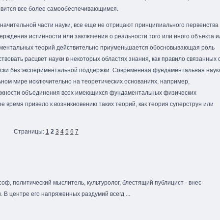
овится все более самообеспечивающимся.
значительной части науки, все еще не отрицают принципиального первенства
ерждения истинности или заключения о реальности того или иного объекта и
даментальных теорий действительно приуменьшается обосновывающая роль
ствовать расцвет науки в некоторых областях знания, как правило связанных 
ски без экспериментальной поддержки. Современная фундаментальная наук
ном мире исключительно на теоретических основаниях, например,
можности объединения всех имеющихся фундаментальных физических
е время привело к возникновению таких теорий, как теория суперструн или
Страницы:
1
2
3
4
5
6
7
оф, политический мыслитель, культуролог, блестящий публицист - внес
 В центре его напряженных раздумий всегд ...