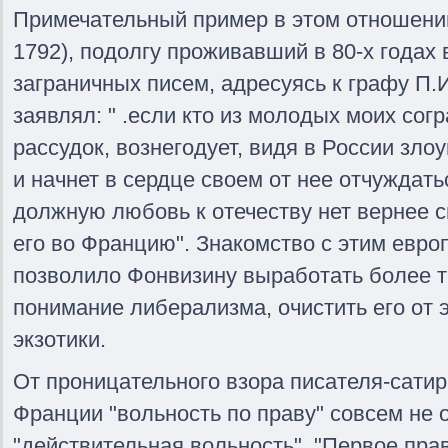
Примечательный пример в этом отношении
1792), подолгу проживавший в 80-х годах 
заграничных писем, адресуясь к графу П.И
заявлял: " .если кто из молодых моих со
рассудок, вознегодует, видя в России зло
и начнет в сердце своем от нее отчуждать
должную любовь к отечеству нет вернее с
его во Францию". Знакомство с этим евро
позволило Фонвизину выработать более т
понимание либерализма, очистить его от 
экзотики.
От проницательного взора писателя-сатири
Франции "вольность по праву" совсем не о
"действительная вольность". "Первое пра