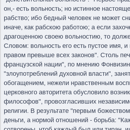
он,- есть вольность; но истинное настояще
рабство; ибо бедный человек не может сн
иначе, как рабскою работою; а если захоч
драгоценною своею вольностию, то должен
Словом: вольность его есть пустое имя, и
правом превыше всех законов". Столь пе
французской нации", по мнению Фонвизин
"злоупотреблений духовной власти", зан
обогащением, нежели нравственным восп
церковного авторитета обусловило возни
философов", провозгласивших независим
религии. В результате "первым божество
деньги, а нормой отношений - борьба: "Ка
сотворены, чтоб каждый был или тиран, и