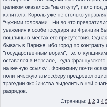
целиком оказалось "на откупу", пало под 
капитала. Король уже не столько управля
"чужими головами". Ни во что превратили
уважения к особе государя во Франции бы
пошлины в местах его присутствия. Однако
бывать в Париже, ибо город по контракту
"государственным ворам", т.е. откупщика
оставался в Версале, "куда французског
на вечную ссылку". Фонвизину почти осяз
политическую атмосферу предреволюцион
трагедии якобинства выделить в ней очаг
разрядов.
Страницы:
1
2
3
4