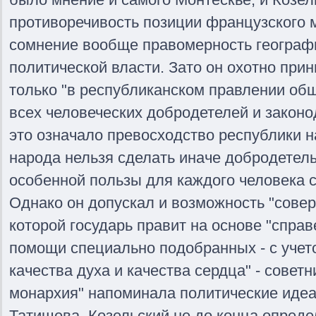
противоречивость позиции французского 
сомнение вообще правомерность географ
политической власти. Зато он охотно прини
только "в республиканском правлении об
всех человеческих добродетелей и законо
это означало превосходство республики н
народа нельзя сделать иначе добродетель
особенной пользы для каждого человека 
Однако он допускал и возможность "сове
которой государь правит на основе "справ
помощи специально подобранных - с учето
качества духа и качества сердца" - совет
монархия" напоминала политические иде
Татищева. Козельский не до конца опред