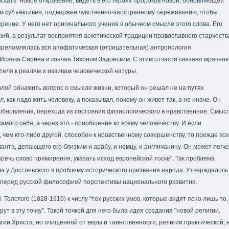
скать "новое откровение, видеть в его героях пророков новой, обновляющей
ком субъективен, подвержен чувственно-заостренному переживанию, чтобы
рение. У него нет оригинального учения в обычном смысле этого слова. Его
ий, а результат восприятия аскетической традиции православного старчеств
преломлялась вся апофатическая (отрицательная) антропология
Исаака Сирина и кончая Тихоном Задонским. С этим отчасти связано мрачное
еля к реалям и извивам человеческой натуры.
илой обнажить вопрос о смысле жизни, который он решал не на путях
, как надо жить человеку, а показывал, почему он живет так, а не иначе. Он
обновления, перехода из состояния физиологического в нравственное. Смыс
амого себя, а через это - приобщение ко всему человечеству. И если
, чем кто-либо другой, способен к нравственному совершенству, то прежде все
анта, делающего его близким и арабу, и немцу, и англичанину. Он может легче
зречь слово примирения, указать исход европейской тоске". Так проблема
а у Достоевского в проблему исторического призвания народа. Утверждалось
 перед русской философией перспективы национального развития.
. Толстого (1828-1910) к числу "тех русских умов, которые видят ясно лишь то,
рут в эту точку". Такой точкой для него была идея создания "новой религии,
ии Христа, но очищенной от веры и таинственности, религии практической, 