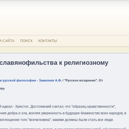
А САЙТА
ПОИСК
КОНТАКТЫ
т славянофильства к религиозному
и русской философии - Замалеев А.Ф.
/ "Русское воззрение". От
тву
 идеал - Христос. Достоевский считал, что "образец нравственности",
ия добра и зла, вселяя уверенность в будущее блаженство всех народов, в
воплощение того "всечеловека", какими должны были стать все люди.