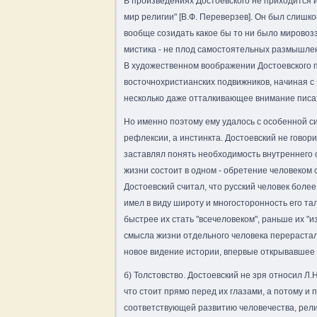
В произведениях Достоевского не приходится и
мир религии" [В.Ф. Переверзев]. Он был слиш
вообще созидать какое бы то ни было мировозз
мистика - не плод самостоятельных размышлен
В художественном воображении Достоевского 
восточнохристианских подвижников, начиная с 
несколько даже отталкивающее внимание писат
Но именно поэтому ему удалось с особенной с
рефлексии, а инстинкта. Достоевский не говорил
заставлял понять необходимость внутреннего 
жизни состоит в одном - обретение человеком с
Достоевский считал, что русский человек более
имел в виду широту и многосторонность его тал
быстрее их стать "всечеловеком", раньше их "и
смысла жизни отдельного человека перерастал
новое видение истории, впервые открывавшее
б) Толстовство. Достоевский не зря относил Л.Н
что стоит прямо перед их глазами, а потому и п
соответствующей развитию человечества, религ