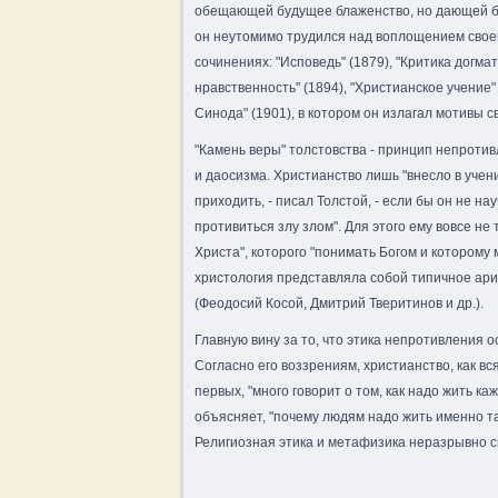
обещающей будущее блаженство, но дающей блаж
он неутомимо трудился над воплощением свое
сочинениях: "Исповедь" (1879), "Критика догмат
нравственность" (1894), "Христианское учение
Синода" (1901), в котором он излагал мотивы с
"Камень веры" толстовства - принцип непроти
и даосизма. Христианство лишь "внесло в учен
приходить, - писал Толстой, - если бы он не н
противиться злу злом". Для этого ему вовсе не
Христа", которого "понимать Богом и которому
христология представляла собой типичное ариа
(Феодосий Косой, Дмитрий Тверитинов и др.).
Главную вину за то, что этика непротивления 
Согласно его воззрениям, христианство, как в
первых, "много говорит о том, как надо жить ка
объясняет, "почему людям надо жить именно та
Религиозная этика и метафизика неразрывно с