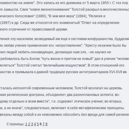
енство на земле". Это запись из его дневника от 5 марта 1855 г. С тех пор
го замысла. Свое "новое жизнепонимание" Толстой раскрыл в многочисленны
ического богословия" (1880), "В чем моя вера" (1884), "Религия и
" (1897) и др. Сюда же относится его знаменитый "Ответ на определение
воего отречения от православной церкви.
вления злу насилием, возводимый им еще к системам конфуцианства, буддизм
ие любви учение применения его: непротивление". "Христу незачем было бы
аучил людей любить ненавидящих, делающих нам зло, - не научил не
 требовалось быть Богом; "путь жизни и притом не новый" дан в учении "челов
 молиться" Толстой считал "величайшим кощунством". В этом отношений его
нство и примыкала к давней традиции русских антитринитариев XVI-XVII вв.
осталась непонятой современным человеком, Толстой возлагал на церковь.
сякая религиозная доктрина, объединяет два разноплановых аспекта: во-
ждому отдельно и всем вместе", т.е. содержит этическое учение; во-вторых,
к, а не иначе", следовательно, включает в себя метафизические принципы.
вязаны между собой и их невозможно обособить без вреда для самой религии
Страницы:
1
2
3
4
5
6
7
8